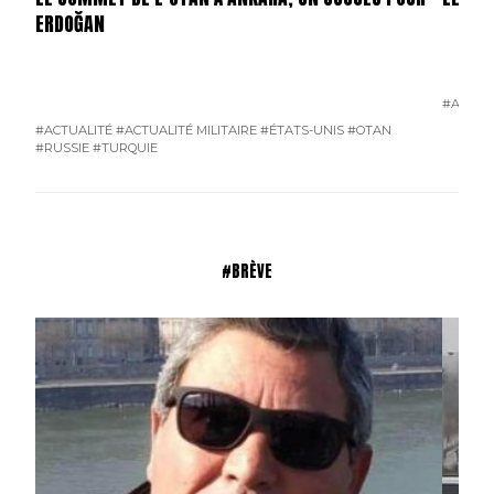
ERDOĞAN
#ACTUA
#ACTUALITÉ
#ACTUALITÉ MILITAIRE
#ÉTATS-UNIS
#OTAN
#RUSSIE
#TURQUIE
#BRÈVE