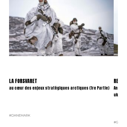
LA FORSVARET
REVAN
au cœur des enjeux stratégiques arctiques (1re Partie)
Anatom
ukrain
#DANEMARK
#GUERR