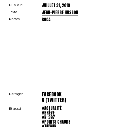
JUILLET 31, 2019
Publié le
JEAN-PIERRE HUSSON
Texte
ROCA
Photos
FACEBOOK
Partager
X (TWITTER)
#ACTUALITÉ
Et aussi
#BRÈVE
#N°397
#POINTS CHAUDS
#TAIWAN