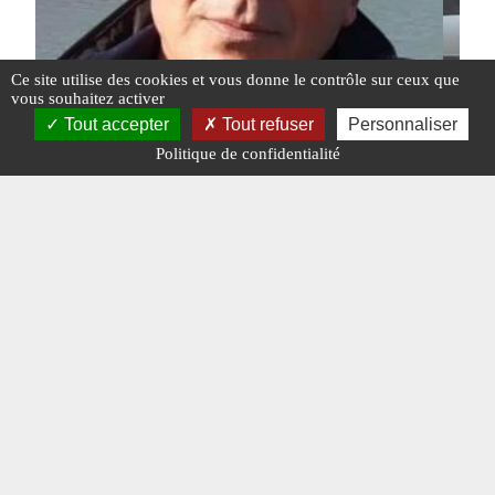
Ce site utilise des cookies et vous donne le contrôle sur ceux que
vous souhaitez activer
Tout accepter
Tout refuser
Personnaliser
Politique de confidentialité
Un transfuge syrien a disparu en Autriche.
IRAN 
Téhér
#BRÈVE
#SYRIE
#BRÈVE
#N°397