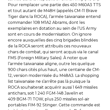
Pour remplacer une partie des 450 M60A3 TTS
et tout autant de M48H (appelés CM-11 Brave
Tiger dans la ROCA), l’armée taïwanaise entend
commander 108 M1A2 Abrams, dont les
exemplaires en dotation au sein de l’
US Army
sont en cours de modernisation. On ignore
encore auxquelles des cinq brigades blindées
de la ROCA seront attribués ces nouveaux
chars de combat, qui seront acquis via le canal
FMS
(Foreign Military Sales).
À noter que
l’armée taïwanaise aligne, outre les quelque
900 chars cités plus haut, une centaine de CM-
12, version modernisée du M48A3. La
shopping
list
taïwanaise ne s’arrête pas là puisque la
ROCA souhaiterait acquérir aussi 1 649 missiles
antichars, soit 1 240 FGM-148 Javelin et
409 BGM-71 TOW, plus 250 missiles sol-air
portables FIM-92 Stinger. Cette commande est