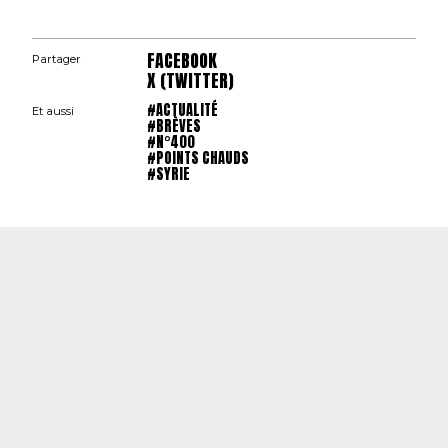
FACEBOOK
Partager
X (TWITTER)
#ACTUALITÉ
Et aussi
#BRÈVES
#N°400
#POINTS CHAUDS
#SYRIE