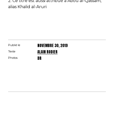
2. Ce titre est aussi attribué à Abou al-Qassam,
alias Khalid al-Aruri
NOVEMBRE 30, 2019
Publié le
ALAIN RODIER
Texte
DR
Photos