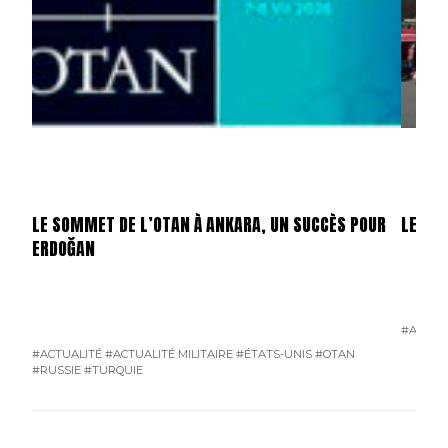
LE SOMMET DE L’OTAN À ANKARA, UN SUCCÈS POUR
LES ÉT
ERDOĞAN
#ACTUA
#ACTUALITÉ
#ACTUALITÉ MILITAIRE
#ÉTATS-UNIS
#OTAN
#RUSSIE
#TURQUIE