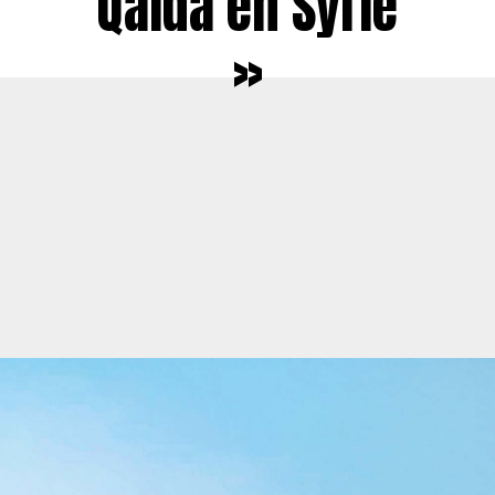
Qaïda en Syrie
»