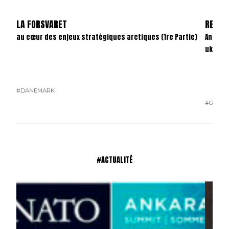
LA FORSVARET
REVAN
au cœur des enjeux stratégiques arctiques (1re Partie)
Anatom
ukrain
#DANEMARK
#GUERR
#ACTUALITÉ