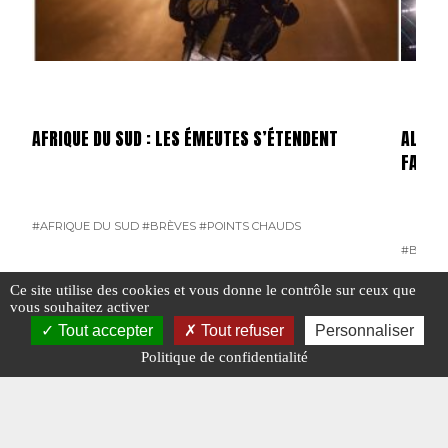
AFRIQUE DU SUD : LES ÉMEUTES S’ÉTENDENT
ALLEMA
FAILLI
#AFRIQUE DU SUD
#BRÈVES
#POINTS CHAUDS
#BRÈVE
Ce site utilise des cookies et vous donne le contrôle sur ceux que
vous souhaitez activer
Tout accepter
Tout refuser
Personnaliser
Politique de confidentialité
#N°394