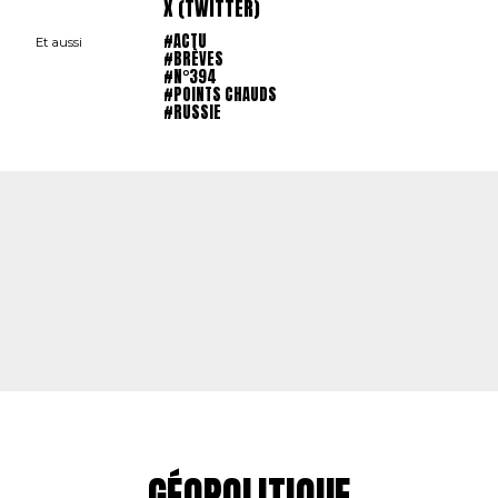
X (TWITTER)
#ACTU
Et aussi
#BRÈVES
#N°394
#POINTS CHAUDS
#RUSSIE
GÉOPOLITIQUE