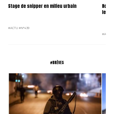
Stage de snipper en milieu urbain
Hondu
le ga
#ACTU
#N°439
#ACTU
#BRÈVES