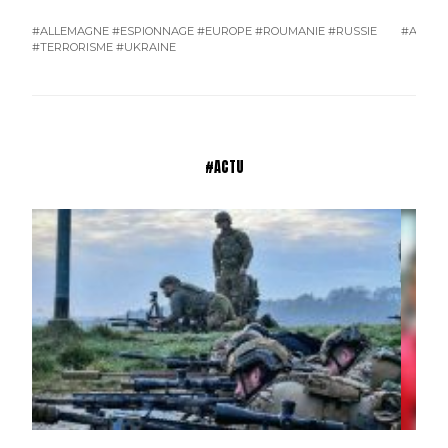
#ALLEMAGNE
#ESPIONNAGE
#EUROPE
#ROUMANIE
#RUSSIE
#AMÉRI
#TERRORISME
#UKRAINE
#ACTU