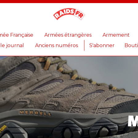
Magazine
Raids
mée Française
Armées étrangères
Armement
 le journal
Anciens numéros
S'abonner
Bout