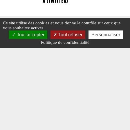
X (TWITTER)
Ce site utilise des cookies et vous donne le contrôle sur ceux que
vous souhaitez activer
Tout accepter
Tout refuser
Personnaliser
Politique de confidentialité
Mentions légales
-
A propos - FAQ