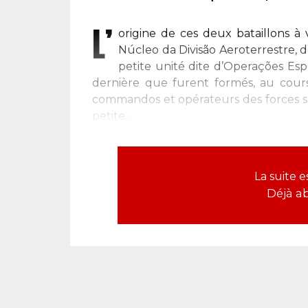
L’
origine de ces deux bataillons à 
Núcleo da Divisão Aeroterrestre,
petite unité dite d’Operações Espec
dernière que furent formés, au cours
commandos et opérateurs des forces spéc
petite...
La suite 
Déjà a