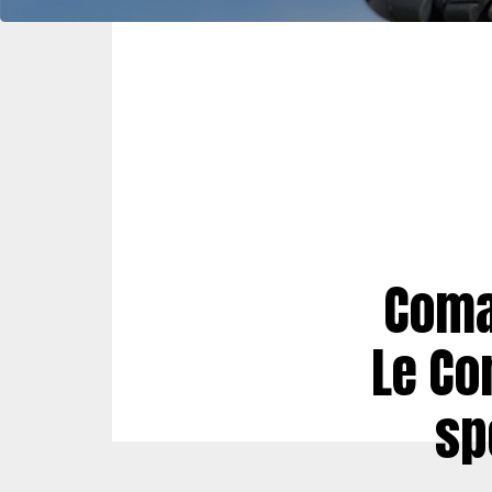
Coma
Le C
sp