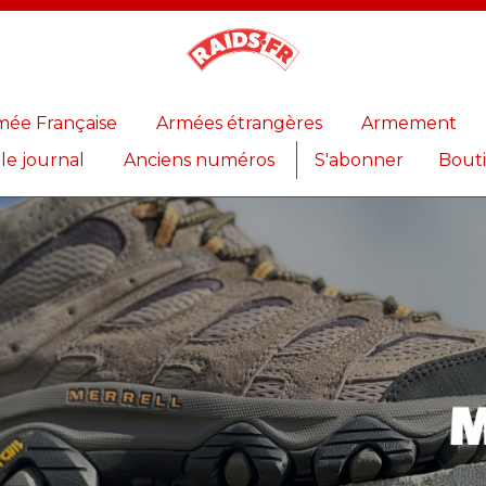
Magazine
Raids
mée Française
Armées étrangères
Armement
 le journal
Anciens numéros
S'abonner
Bout