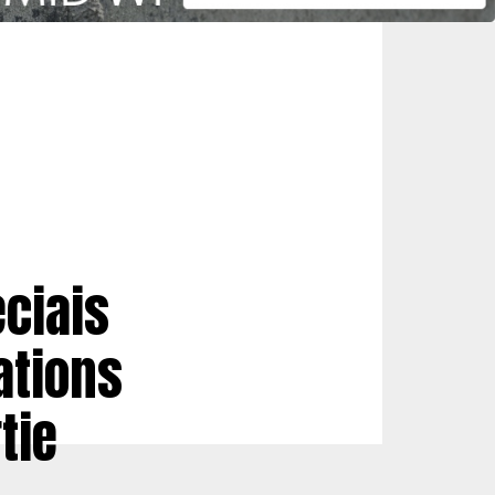
ciais
tions
tie