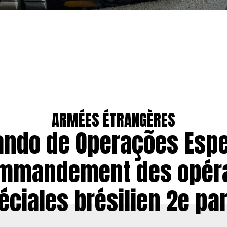
ARMÉES ÉTRANGÈRES
ndo de Operações Espe
ommandement des opéra
éciales brésilien 2e par