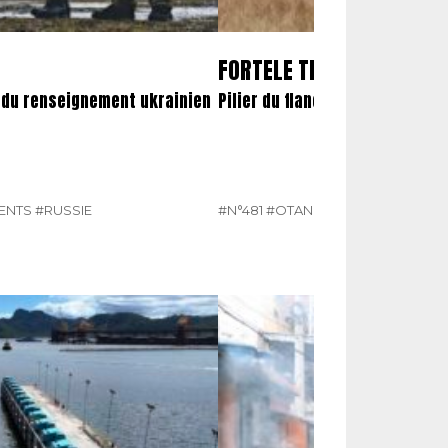
FORTELE TERESTRE ROMÂ
e du renseignement ukrainien
Pilier du flanc sud-oriental de 
ENTS
#RUSSIE
#N°481
#OTAN
#ROUMANIE