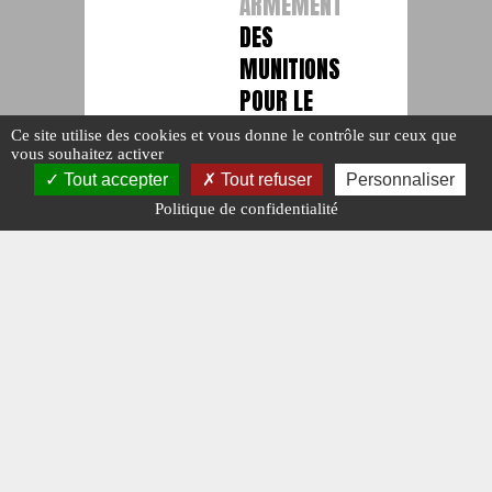
ARMEMENT
DES
MUNITIONS
POUR LE
DANEMARK
Ce site utilise des cookies et vous donne le contrôle sur ceux que
vous souhaitez activer
#N°477.
Publié le : 9
Tout accepter
Tout refuser
Personnaliser
mars 2026
Politique de confidentialité