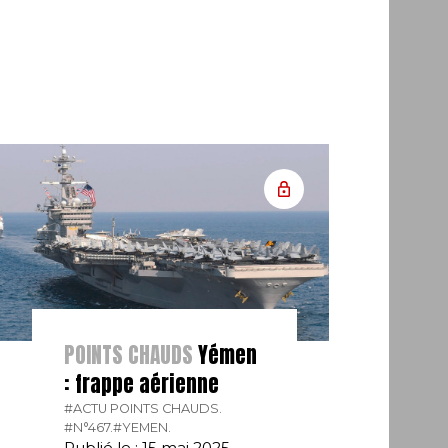
POINTS CHAUDS
Yémen
: frappe aérienne
#ACTU POINTS CHAUDS.
#N°467.
#YEMEN.
Publié le : 15 mai 2025