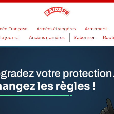
Magazine
Raids
mée Française
Armées étrangères
Armement
 le journal
Anciens numéros
S'abonner
Bout