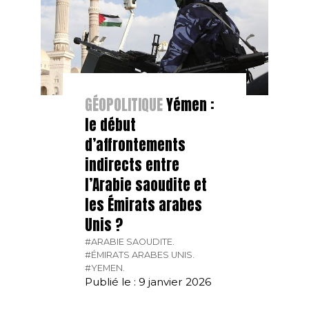
GÉOPOLITIQUE
Yémen :
le début
d’affrontements
indirects entre
l’Arabie saoudite et
les Émirats arabes
Unis ?
#ARABIE SAOUDITE.
#ÉMIRATS ARABES UNIS.
#YEMEN.
Publié le : 9 janvier 2026