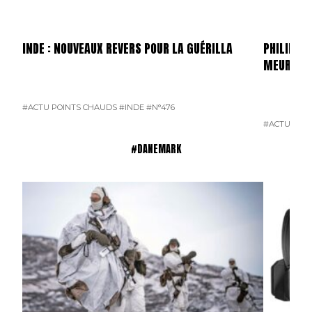
INDE : NOUVEAUX REVERS POUR LA GUÉRILLA
PHILIPPIN
MEURTRI
#ACTU POINTS CHAUDS
#INDE
#N°476
#ACTU POI
#DANEMARK