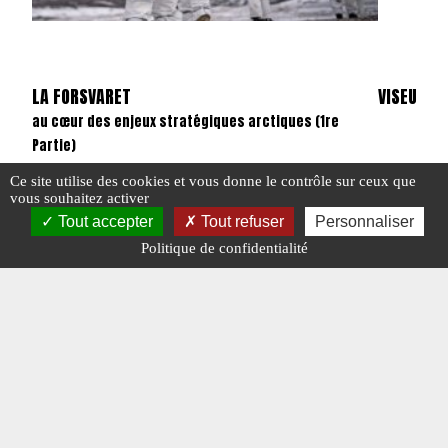
LA FORSVARET
VISEURS 
au cœur des enjeux stratégiques arctiques (1re
Partie)
Ce site utilise des cookies et vous donne le contrôle sur ceux que
#DANEMAR
vous souhaitez activer
Tout accepter
Tout refuser
Personnaliser
#DANEMARK
Politique de confidentialité
#N°451