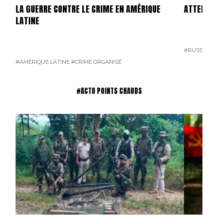
LA GUERRE CONTRE LE CRIME EN AMÉRIQUE
ATTENTAT
LATINE
#RUSSIE
#T
#AMÉRIQUE LATINE
#CRIME ORGANISÉ
#ACTU POINTS CHAUDS