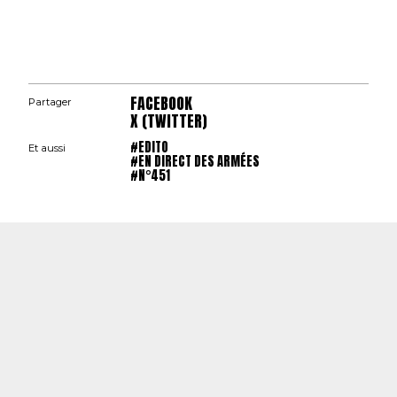
FACEBOOK
Partager
X (TWITTER)
#EDITO
Et aussi
#EN DIRECT DES ARMÉES
#N°451