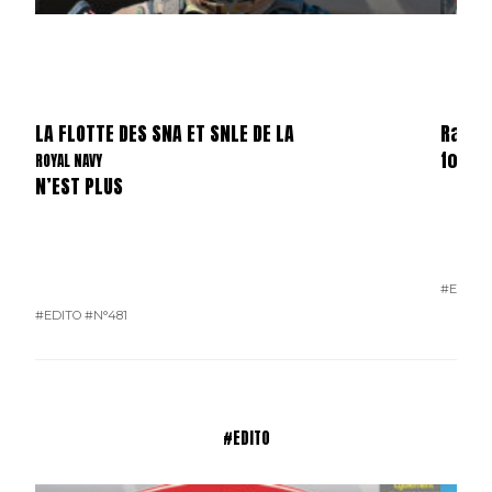
LA FLOTTE DES SNA ET SNLE DE LA
Raids
forma
ROYAL NAVY
N’EST PLUS
#E-MAG
#EDITO
#N°481
#EDITO