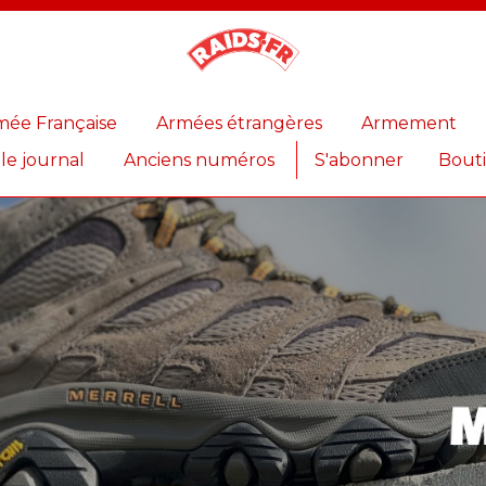
Magazine
Raids
mée Française
Armées étrangères
Armement
 le journal
Anciens numéros
S'abonner
Bout