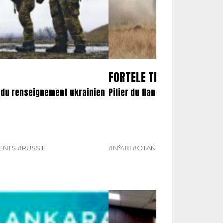
FORTELE TERESTRE ROMÂ
e du renseignement ukrainien
Pilier du flanc sud-oriental de 
ENTS
#RUSSIE
#N°481
#OTAN
#ROUMANIE