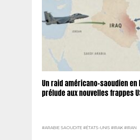
Un raid américano-saoudien en I
prélude aux nouvelles frappes US
#ARABIE SAOUDITE
#ÉTATS-UNIS
#IRAK
#IRAN