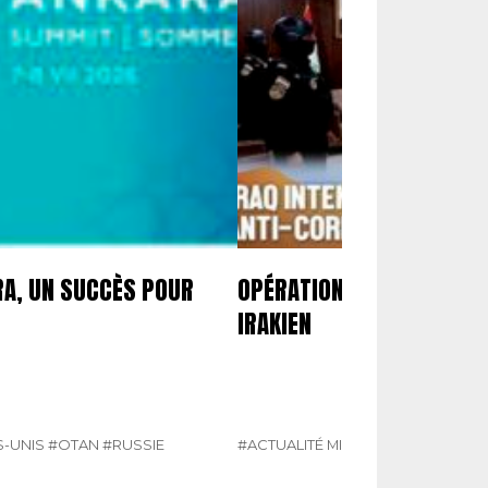
RA, UN SUCCÈS POUR
OPÉRATION DE FORCE DU 
IRAKIEN
S-UNIS
#OTAN
#RUSSIE
#ACTUALITÉ MILITAIRE
#ÉTATS-UNI