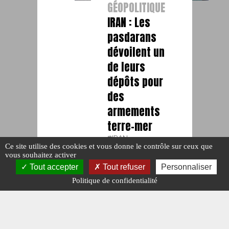
GÉOPOLITIQUE
IRAN : Les
pasdarans
dévoilent un
de leurs
dépôts pour
des
armements
terre-mer
#IRAN.
Ce site utilise des cookies et vous donne le contrôle sur ceux que
#PASDARANS.
vous souhaitez activer
Publié le : 11
janvier 2021
Tout accepter
Tout refuser
Personnaliser
Politique de confidentialité