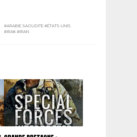
#ARABIE SAOUDITE
#ÉTATS-UNIS
#IRAK
#IRAN