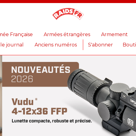
Magazine
Raids
mée Française
Armées étrangères
Armement
 le journal
Anciens numéros
S'abonner
Bout