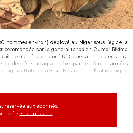
 200 hommes environ) déployé au Niger sous l’égide la
 est commandée par le général tchadien Oumar Bikimo
 réduit de moitié, a annoncé N’Djamena. Cette décision a
e la dernière attaque subie par les forces armées
; attaque attribuée à Boko Haram ou à l’État islamique
est réservée aux abonnés.
bonné ?
Se connecter