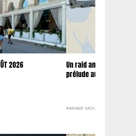
OÛT 2026
Un raid américano-saoud
prélude aux nouvelles f
#ARABIE SAOUDITE
#ÉTATS-UNIS
#