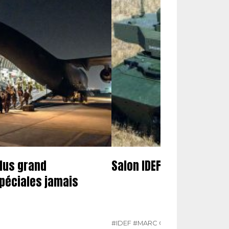
plus grand
Salon IDEF 2021
péciales jamais
#IDEF
#MARC CHASSILLAN
#N°423