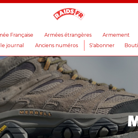
Magazine
Raids
mée Française
Armées étrangères
Armement
 le journal
Anciens numéros
S'abonner
Bout