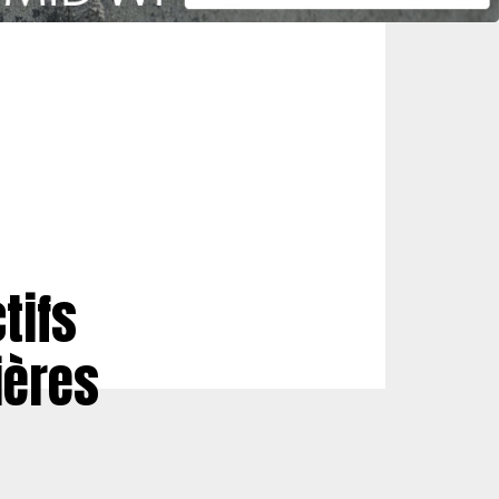
tifs
ières