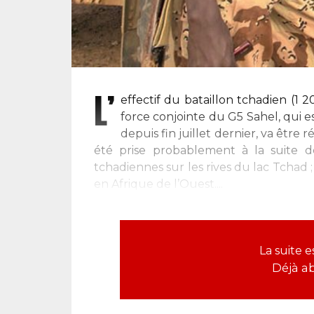
L’
effectif du bataillon tchadien (1
force conjointe du G5 Sahel, qui
depuis fin juillet dernier, va être
été prise probablement à la suite d
tchadiennes sur les rives du lac Tchad 
en Afrique de l’Ouest....
La suite 
Déjà a