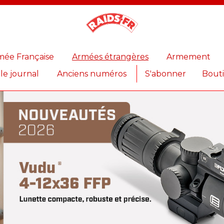
Magazine
Raids
mée Française
Armées étrangères
Armement
 le journal
Anciens numéros
S'abonner
Bout