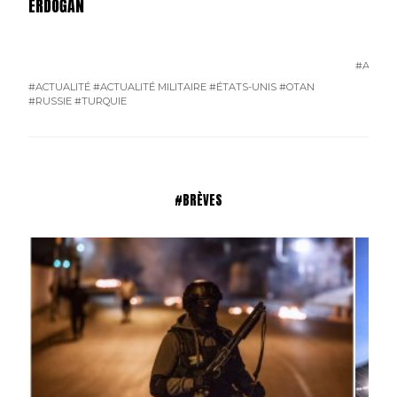
ERDOĞAN
#ACTUA
#ACTUALITÉ
#ACTUALITÉ MILITAIRE
#ÉTATS-UNIS
#OTAN
#RUSSIE
#TURQUIE
#BRÈVES