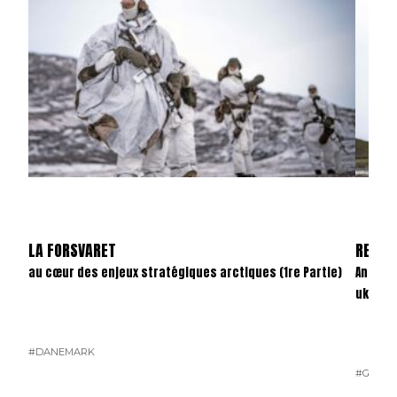
LA FORSVARET
REVAN
au cœur des enjeux stratégiques arctiques (1re Partie)
Anatom
ukrain
#DANEMARK
#GUERR