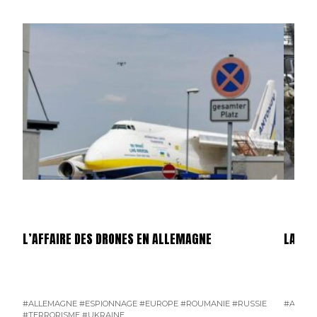
L’AFFAIRE DES DRONES EN ALLEMAGNE
LA GU
#ALLEMAGNE
#ESPIONNAGE
#EUROPE
#ROUMANIE
#RUSSIE
#AMÉRI
#TERRORISME
#UKRAINE