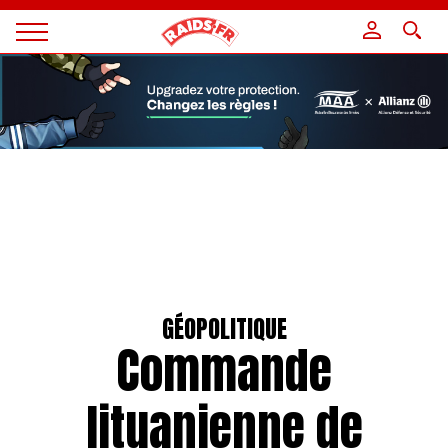
Panneau de gestion des cookies
Magazine
Raids
GÉOPOLITIQUE
Commande
lituanienne de