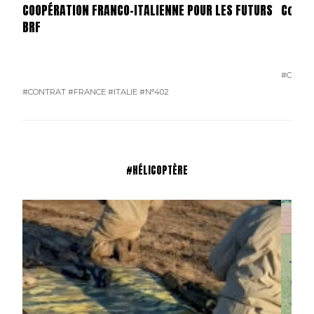
COOPÉRATION FRANCO-ITALIENNE POUR LES FUTURS
Comma
BRF
#CONTR
#CONTRAT
#FRANCE
#ITALIE
#N°402
#HÉLICOPTÈRE