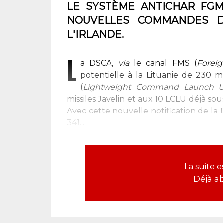
LE SYSTÈME ANTICHAR FGM-
NOUVELLES COMMANDES D
L'IRLANDE.
L
a DSCA,
via
le canal FMS (
Foreig
potentielle à la Lituanie de 230 m
(
Lightweight Command Launch U
missiles Javelin et aux 10 LCLU déjà sou
Avec cette nouvelle notification de la 
341...
La suite 
Déjà a