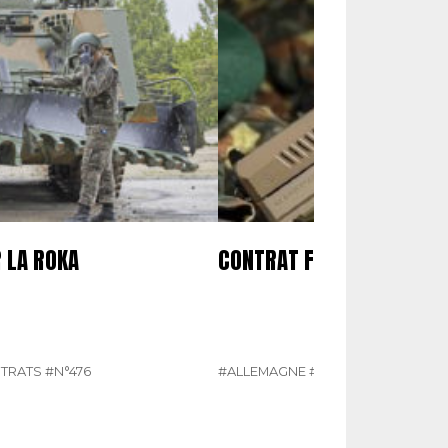
 LA ROKA
CONTRAT FERME POUR LE 
NTRATS
#N°476
#ALLEMAGNE
#ÉQUIPEMENTS ET 