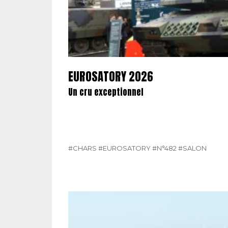
EUROSATORY 2026
Un cru exceptionnel
#CHARS
#EUROSATORY
#N°482
#SALON