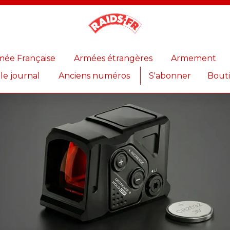
Magazine
Raids
mée Française
Armées étrangères
Armement
 le journal
Anciens numéros
S'abonner
Bout