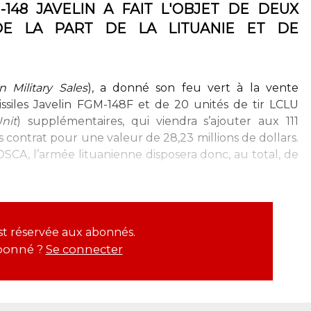
148 JAVELIN A FAIT L'OBJET DE DEUX
E LA PART DE LA LITUANIE ET DE
n Military Sales
), a donné son feu vert à la vente
issiles Javelin FGM-148F et de 20 unités de tir LCLU
nit
) supplémentaires, qui viendra s’ajouter aux 111
s contrat pour une valeur de 28,23 millions de dollars.
DSCA, l’armée lituanienne disposera donc, au total, de
est réservée aux abonnés.
bonné ?
Se connecter