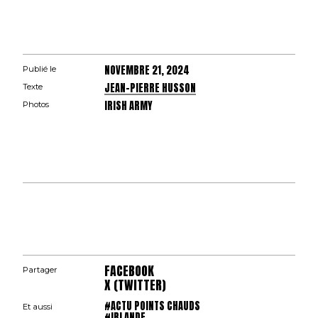
NOVEMBRE 21, 2024
Publié le
JEAN-PIERRE HUSSON
Texte
IRISH ARMY
Photos
FACEBOOK
Partager
X (TWITTER)
#ACTU POINTS CHAUDS
Et aussi
#IRLANDE