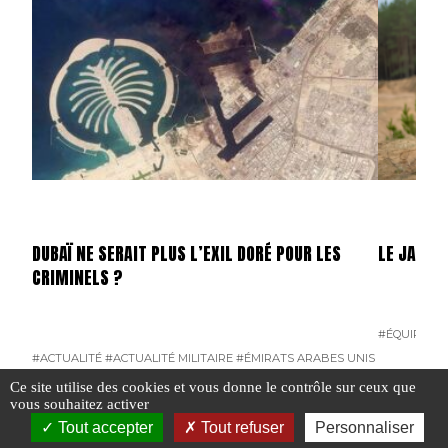
DUBAÏ NE SERAIT PLUS L’EXIL DORÉ POUR LES
LE JAVELI
CRIMINELS ?
#ÉQUIPEME
#ACTUALITÉ
#ACTUALITÉ MILITAIRE
#ÉMIRATS ARABES UNIS
#INTERPOL
#IRLANDE
Ce site utilise des cookies et vous donne le contrôle sur ceux que
vous souhaitez activer
#N°461
Tout accepter
Tout refuser
Personnaliser