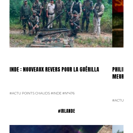
INDE : NOUVEAUX REVERS POUR LA GUÉRILLA
PHILIPPIN
MEURTRI
#ACTU POINTS CHAUDS
#INDE
#N°476
#ACTU POI
#IRLANDE