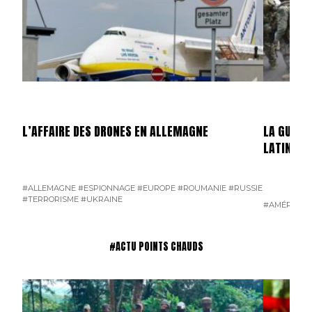
L’AFFAIRE DES DRONES EN ALLEMAGNE
LA GUERR
LATINE
#ALLEMAGNE
#ESPIONNAGE
#EUROPE
#ROUMANIE
#RUSSIE
#TERRORISME
#UKRAINE
#AMÉRIQUE 
#ACTU POINTS CHAUDS