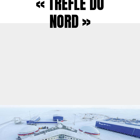
« TRÈFLE DU
NORD »