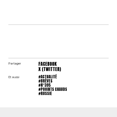
FACEBOOK
Partager
X (TWITTER)
#ACTUALITÉ
Et aussi
#BRÈVES
#N°395
#POOINTS CHAUDS
#RUSSIE