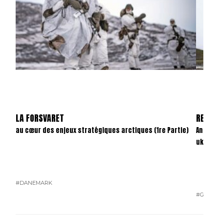
LA FORSVARET
REVAN
au cœur des enjeux stratégiques arctiques (1re Partie)
Anatom
ukrain
#DANEMARK
#GUERR