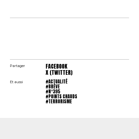
FACEBOOK
Partager
X (TWITTER)
#ACTUALITÉ
Et aussi
#BRÈVE
#N°395
#POINTS CHAUDS
#TERRORISME