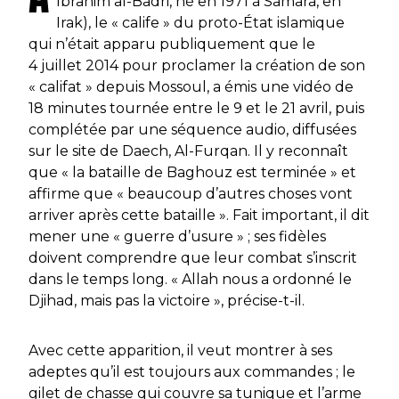
Ibrahim al-Badri, né en 1971 à Samara, en
Irak), le « calife » du proto-État islamique
qui n’était apparu
publiquement que le
4 juillet 2014 pour proclamer la création de son
« califat » depuis Mossoul, a émis une vidéo de
18 minutes tournée entre le 9 et le 21 avril, puis
complétée par une séquence audio, diffusées
sur le site de Daech,
Al-Furqan
. Il y reconnaît
que
« la bataille de Baghouz est terminée »
et
affirme que
« beaucoup d’autres choses vont
arriver après cette bataille ».
Fait important, il dit
mener une
« guerre d’usure »
; ses fidèles
doivent comprendre que leur combat s’inscrit
dans le temps long.
« Allah nous a ordonné le
Djihad, mais pas la victoire »,
précise-t-il.
Avec cette apparition, il veut montrer à ses
adeptes qu’il est toujours aux commandes ; le
gilet de chasse qui couvre sa tunique et l’arme