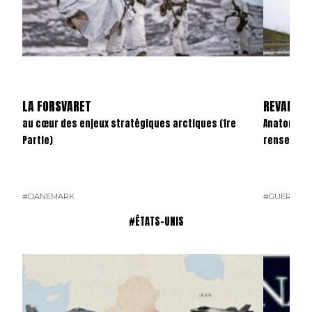
LA FORSVARET
REVANCHE
au cœur des enjeux stratégiques arctiques (1re
Anatomie d
Partie)
renseigne
#DANEMARK
#GUERRE U
#ÉTATS-UNIS