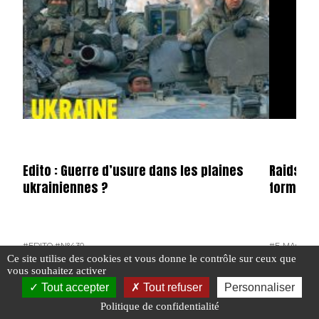
Edito : Guerre d’usure dans les plaines
Raids n°
ukrainiennes ?
format 
#EDITO
#N°430
#E-MAG
#N°
Ce site utilise des cookies et vous donne le contrôle sur ceux que
#POINTS CHAUDS
vous souhaitez activer
Tout accepter
Tout refuser
Personnaliser
Politique de confidentialité