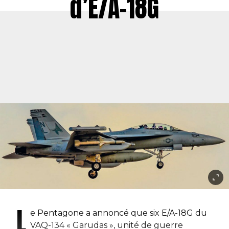
d’E/A-18G
L
e Pentagone a annoncé que six E/A-18G du
VAQ-134 « Garudas », unité de guerre