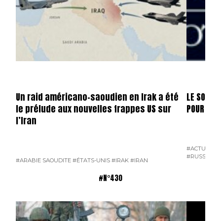
Un raid américano-saoudien en Irak a été
LE SOMME
le prélude aux nouvelles frappes US sur
POUR ERD
l’Iran
#ACTUALITÉ
#RUSSIE
#T
#ARABIE SAOUDITE
#ÉTATS-UNIS
#IRAK
#IRAN
#N°430