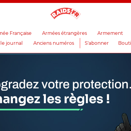
Magazine
Raids
mée Française
Armées étrangères
Armement
 le journal
Anciens numéros
S'abonner
Bout