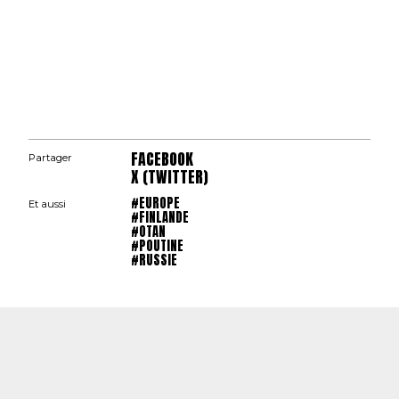
FACEBOOK
Partager
X (TWITTER)
#EUROPE
Et aussi
#FINLANDE
#OTAN
#POUTINE
#RUSSIE