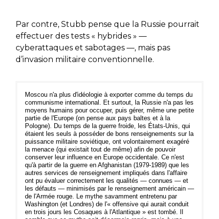
Par contre, Stubb pense que la Russie pourrait
effectuer des tests « hybrides » —
cyberattaques et sabotages —, mais pas
d’invasion militaire conventionnelle.
Moscou n'a plus d'idéologie à exporter comme du temps du
communisme international. Et surtout, la Russie n'a pas les
moyens humains pour occuper, puis gérer, même une petite
partie de l'Europe (on pense aux pays baltes et à la
Pologne). Du temps de la guerre froide, les États-Unis, qui
étaient les seuls à posséder de bons renseignements sur la
puissance militaire soviétique, ont volontairement exagéré
la menace (qui existait tout de même) afin de pouvoir
conserver leur influence en Europe occidentale. Ce n'est
qu'à partir de la guerre en Afghanistan (1979-1989) que les
autres services de renseignement impliqués dans l'affaire
ont pu évaluer correctement les qualités — connues — et
les défauts — minimisés par le renseignement américain —
de l'Armée rouge. Le mythe savamment entretenu par
Washington (et Londres) de l'« offensive qui aurait conduit
en trois jours les Cosaques à l'Atlantique » est tombé. Il