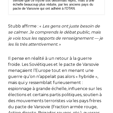
semble que ce mythe soit désormais repris, mais à une
échelle beaucoup plus réduite, par les anciens pays du
pacte de Varsovie qui ont adhéré à l'OTAN.
Stubb affirme : «
Les gens ont juste besoin de
se calmer. Je comprends le débat public, mais
je vois tous les rapports de renseignement — je
les lis très attentivement.
»
Il pense en réalité à un retour à la guerre
froide. Les Soviétiques et le pacte de Varsovie
menaçaient l’Europe tout en menant une
guerre qu’on n’appelait pas alors « hybride »,
mais qui y ressemblait furieusement :
espionnage à grande échelle, influence sur les
élections et certains partis politiques, soutien à
des mouvements terroristes
via
les pays frères
du pacte de Varsovie (Fraction armée rouge,
Action directe, Brigades rouges, etc.), guerres