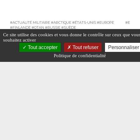
#ACTUALITÉ MILITAIRE
#ARCTIQUE
#ÉTATS-UNIS
#EUROPE
#EUROP
#FINLANDE
#OTAN
#RUSSIE
#SUÈDE
Ce site utilise des cookies et vous donne le contrôle sur ceux que vou
souhaitez activer
Tout accepter
Tout refuser
Personnaliser
Politique de confidentialité
#OTAN