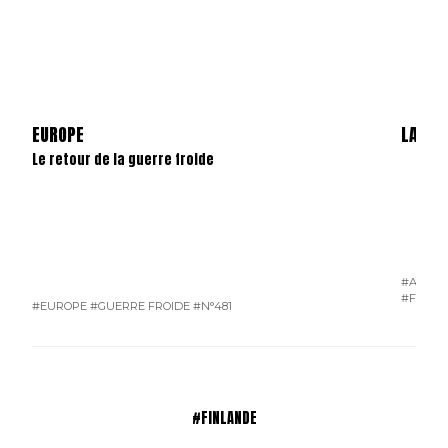
EUROPE
LA DÉ
Le retour de la guerre froide
#ACTUAL
#FINLA
#EUROPE
#GUERRE FROIDE
#N°481
#FINLANDE