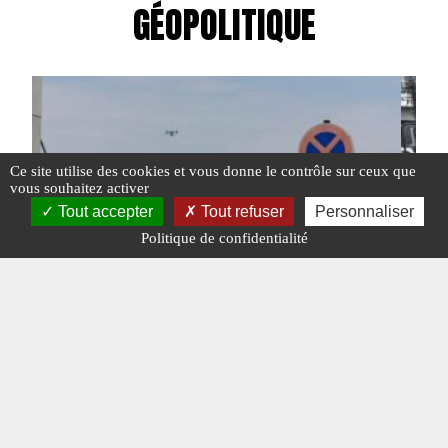
GÉOPOLITIQUE
Ce site utilise des cookies et vous donne le contrôle sur ceux que
vous souhaitez activer
Tout accepter
Tout refuser
Personnaliser
Politique de confidentialité
L’AFFAIRE DES DRONES EN ALLEMAGNE
LA GU