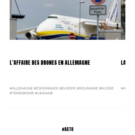
L’AFFAIRE DES DRONES EN ALLEMAGNE
LA GU
#ALLEMAGNE
#ESPIONNAGE
#EUROPE
#ROUMANIE
#RUSSIE
#AMÉRI
#TERRORISME
#UKRAINE
#ACTU