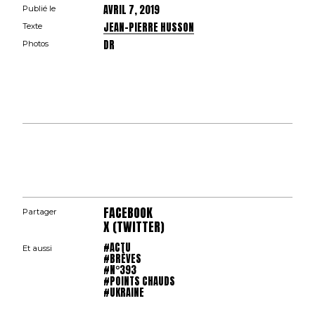
AVRIL 7, 2019
Publié le
JEAN-PIERRE HUSSON
Texte
DR
Photos
FACEBOOK
Partager
X (TWITTER)
#ACTU
Et aussi
#BRÈVES
#N°393
#POINTS CHAUDS
#UKRAINE