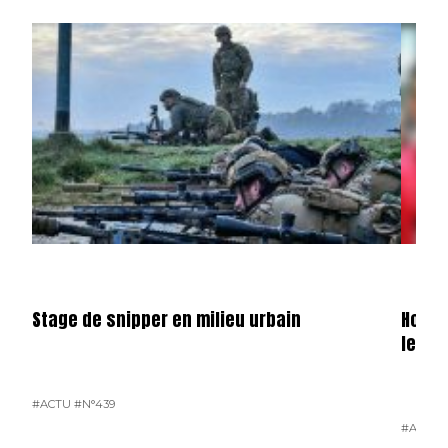
Stage de snipper en milieu urbain
Hondu
le ga
#ACTU
#N°439
#ACTU