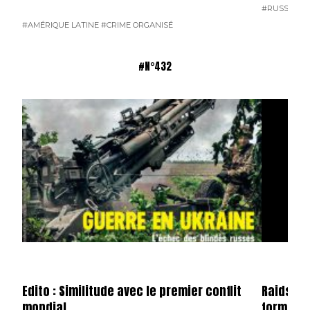
#RUSSIE
#T
#AMÉRIQUE LATINE
#CRIME ORGANISÉ
#N°432
Edito : Similitude avec le premier conflit
Raids n°
mondial
format 