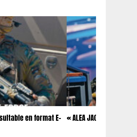
sultable en format E-
« ALEA JACTA EST » POUR