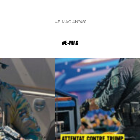
#E-MAG
#N°481
#E-MAG