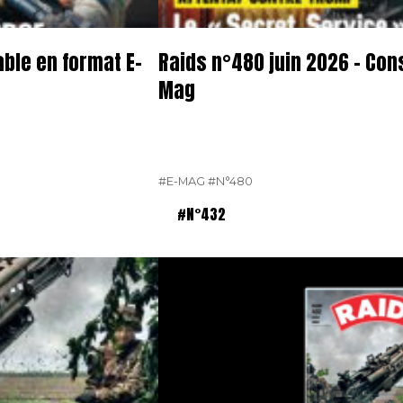
able en format E-
Raids n°480 juin 2026 – Con
Mag
#E-MAG
#N°480
#N°432