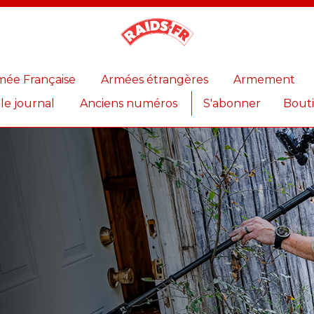
Magazine
Raids
mée Française
Armées étrangères
Armement
 le journal
Anciens numéros
S'abonner
Bout