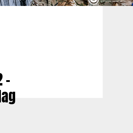
 –
Mag