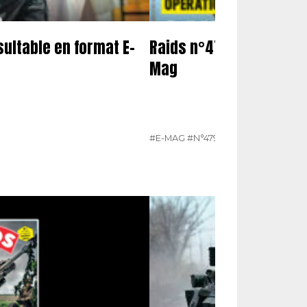
sultable en format E-
Raids n°479 Juin 2026 –
Mag
#E-MAG
#N°479