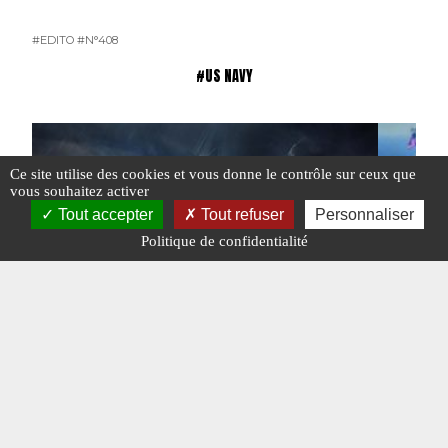
#EDITO
#N°408
#US NAVY
Ce site utilise des cookies et vous donne le contrôle sur ceux que
vous souhaitez activer
Tout accepter
Tout refuser
Personnaliser
Politique de confidentialité
StormBreaker pour l’US Navy
L’US Nav