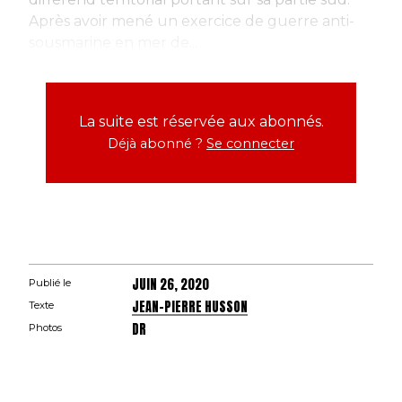
Après avoir mené un exercice de guerre anti-
sousmarine en mer de...
La suite est réservée aux abonnés.
Déjà abonné ?
Se connecter
JUIN 26, 2020
Publié le
JEAN-PIERRE HUSSON
Texte
DR
Photos