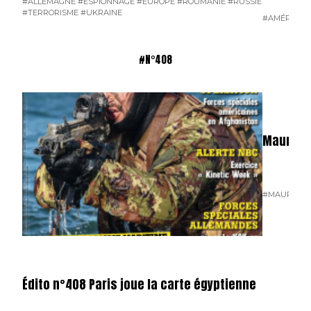
#ALLEMAGNE
#ESPIONNAGE
#EUROPE
#ROUMANIE
#RUSSIE
#TERRORISME
#UKRAINE
#AMÉRIQUE 
#N°408
Mauritan
#MAURITAN
Édito n°408 Paris joue la carte égyptienne