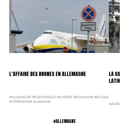
L’AFFAIRE DES DRONES EN ALLEMAGNE
LA GUERR
LATINE
#ALLEMAGNE
#ESPIONNAGE
#EUROPE
#ROUMANIE
#RUSSIE
#TERRORISME
#UKRAINE
#AMÉRIQUE 
#ALLEMAGNE