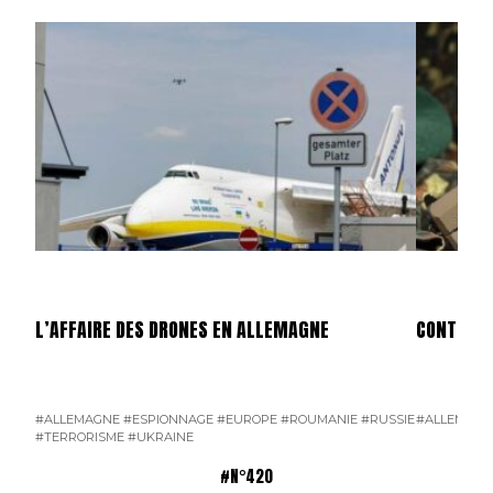
L’AFFAIRE DES DRONES EN ALLEMAGNE
CONTRAT 
#ALLEMAGNE
#ESPIONNAGE
#EUROPE
#ROUMANIE
#RUSSIE
#ALLEMAGN
#TERRORISME
#UKRAINE
#N°420