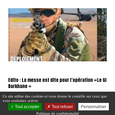
Edito : La messe est dite pour l’opération «
Le GIGN 
Barkhane »
Ce site utilise des cookies et vous donne le contrôle sur ceux que
vous souhaitez activer
#EN DIRECT
Tout accepter
Tout refuser
Personnaliser
#EDITO
#N°420
Politique de confidentialité