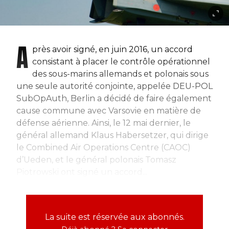
A
près avoir signé, en juin 2016, un accord
consistant à placer le contrôle opérationnel
des sous-marins allemands et polonais sous
une seule autorité conjointe, appelée DEU-POL
SubOpAuth, Berlin a décidé de faire également
cause commune avec Varsovie en matière de
défense aérienne. Ainsi, le 12 mai dernier, le
général allemand Klaus Habersetzer, qui dirige
le Combined Air Operations Centre (CAOC)
d’Ueden, et le général polonais Tomasz
Piotrowski ont signé un accord...
La suite est réservée aux abonnés.