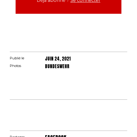
Déjà abonné ?
Se connecter
JUIN 24, 2021
Publié le
BUNDESWEHR
Photos
Partager