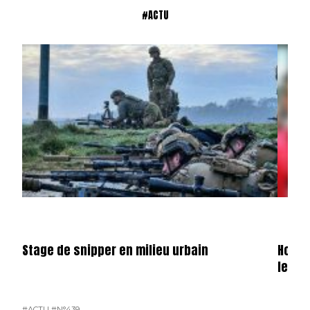
#ACTU
Stage de snipper en milieu urbain
Hondu
le ga
#ACTU
#N°439