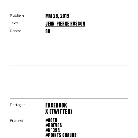
MAI 28, 2019
Publié le
JEAN-PIERRE HUSSON
Texte
DR
Photos
FACEBOOK
Partager
X (TWITTER)
#ACTU
Et aussi
#BRÈVES
#N°394
#POINTS CHAUDS