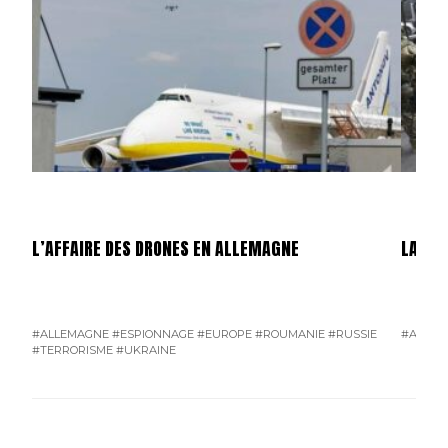
L’AFFAIRE DES DRONES EN ALLEMAGNE
LA GU
#ALLEMAGNE
#ESPIONNAGE
#EUROPE
#ROUMANIE
#RUSSIE
#AMÉRI
#TERRORISME
#UKRAINE