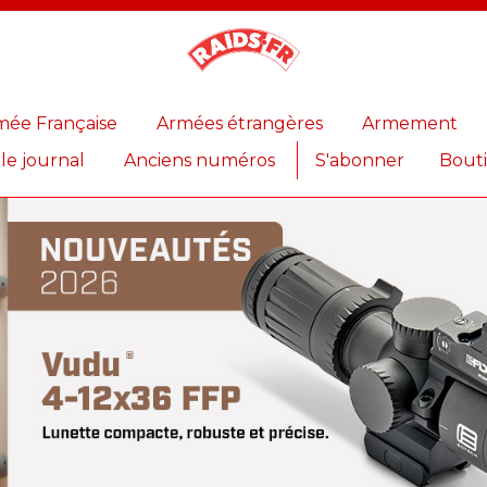
Magazine
Raids
mée Française
Armées étrangères
Armement
 le journal
Anciens numéros
S'abonner
Bout