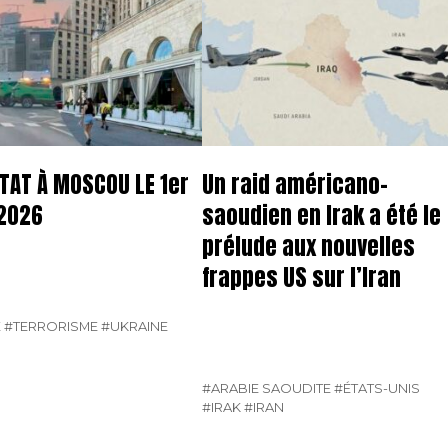
TAT À MOSCOU LE 1er
Un raid américano-
2026
saoudien en Irak a été le
prélude aux nouvelles
frappes US sur l’Iran
E
#TERRORISME
#UKRAINE
#ARABIE SAOUDITE
#ÉTATS-UNIS
#IRAK
#IRAN