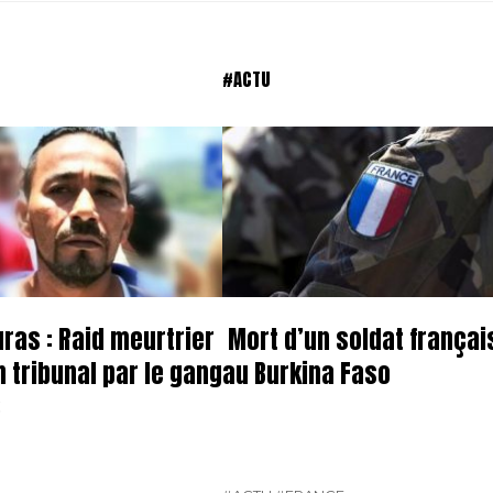
#ACTU
ras : Raid meurtrier
Mort d’un soldat françai
n tribunal par le gang
au Burkina Faso
3