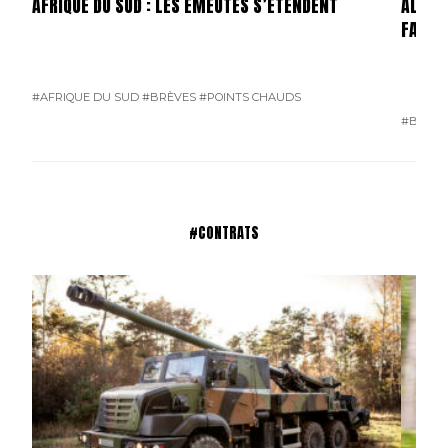
AFRIQUE DU SUD : LES ÉMEUTES S’ÉTENDENT
ALLEMA
FAILLI
#AFRIQUE DU SUD
#BRÈVES
#POINTS CHAUDS
#BRÈVE
#CONTRATS