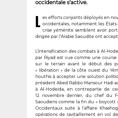
occidentale s’active.
L
es efforts conjoints déployés en no
occidentales, notamment les États-
crise yéménite semblent avoir porté 
dirigée par l’Arabie Saoudite ont accep
L’intensification des combats à Al-Hod
par Riyad est vue comme une course c
sur le terrain avant le début des po
« libération »
de la côte ouest du Yémen
houthis à accepter une solution politiq
président Abed Rabbo Mansour Hadi acc
à Al-Hodeïda, en contrepartie de cer
12 novembre dernier, du chef du
F
Saoudiens comme la fin du
« boycott 
Occidentaux suite à l’affaire Khashog
opérations de ravitaillement en vol de