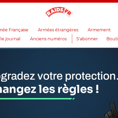
Magazine
Raids
mée Française
Armées étrangères
Armement
 le journal
Anciens numéros
S'abonner
Bout