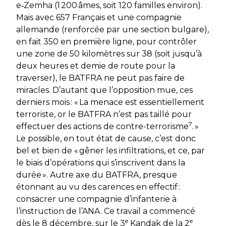
e‑Zemha (1 200 âmes, soit 120 familles environ).
Mais avec 657 Français et une compagnie
allemande (renforcée par une section bulgare),
en fait 350 en première ligne, pour contrôler
une zone de 50 kilomètres sur 38 (soit jusqu’à
deux heures et demie de route pour la
traverser), le BATFRA ne peut pas faire de
miracles. D’autant que l’opposition mue, ces
derniers mois :
«
La menace est essentiellement
terroriste, or le BATFRA n’est pas taillé pour
7
effectuer des actions de contre-terrorisme
.
»
Le possible, en tout état de cause, c’est donc
bel et bien de
«
gêner les infiltrations, et ce, par
le biais d’opérations qui s’inscrivent dans la
durée
».
Autre axe du BATFRA, presque
étonnant au vu des carences en effectif :
consacrer une compagnie d’infanterie à
l’instruction de l’ANA. Ce travail a commencé
e
e
dès le 8 décembre, sur le 3
Kandak de la 2