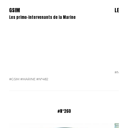
GSIM
LES S
Les primo-intervenants de la Marine
#N°481
#GSIM
#MARINE
#N°482
#N°260