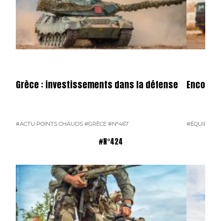
Grèce : investissements dans la défense
Encore u
#ACTU POINTS CHAUDS
#GRÈCE
#N°467
#ÉQUIPEME
#N°424