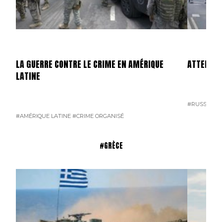
LA GUERRE CONTRE LE CRIME EN AMÉRIQUE
ATTENTAT
LATINE
#RUSSIE
#T
#AMÉRIQUE LATINE
#CRIME ORGANISÉ
#GRÈCE