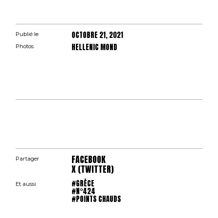
OCTOBRE 21, 2021
Publié le
HELLENIC MOND
Photos
FACEBOOK
Partager
X (TWITTER)
#GRÈCE
Et aussi
#N°424
#POINTS CHAUDS