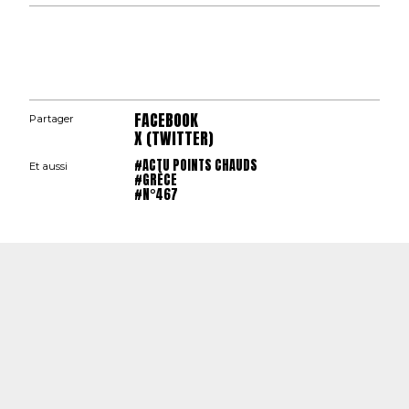
FACEBOOK
Partager
X (TWITTER)
#ACTU POINTS CHAUDS
Et aussi
#GRÈCE
#N°467