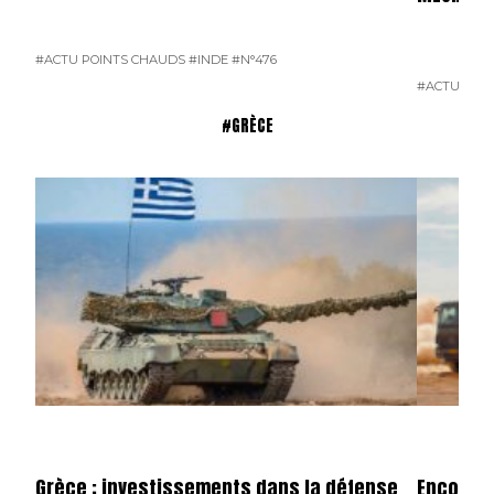
#ACTU POINTS CHAUDS
#INDE
#N°476
#ACTU POI
#GRÈCE
Grèce : investissements dans la défense
Encore u