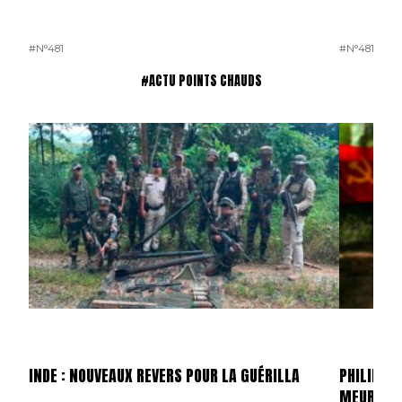
#N°481
#N°481
#ACTU POINTS CHAUDS
INDE : NOUVEAUX REVERS POUR LA GUÉRILLA
PHILIPPIN
MEURTRI