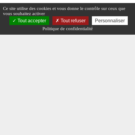
AFRIQUE DU SUD : LES ÉMEUTES S’ÉTENDENT
ALLEMA
Ce site utilise des cookies et vous donne le contrôle sur ceux que
vous souhaitez activer
FAILLI
Tout accepter
Tout refuser
Personnaliser
Politique de confidentialité
#AFRIQUE DU SUD
#BRÈVES
#POINTS CHAUDS
#BRÈVE
#SYRIE