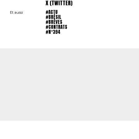
X (TWITTER)
#ACTU
Et aussi
#BRÉSIL
#BRÈVES
#CONTRATS
#N°394