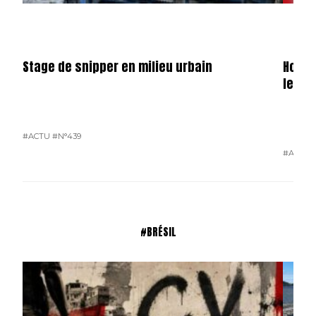
Stage de snipper en milieu urbain
Hondu
le ga
#ACTU
#N°439
#ACTU
#BRÉSIL