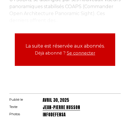
panoramiques stabilisés COAPS (Commander
Open Architecture Panoramic Sight). Ces
derniers offrent des...
La suite est réservée aux abonnés.
Déjà abonné ?
Se connecter
AVRIL 30, 2025
Publié le
JEAN-PIERRE HUSSON
Texte
INFODEFENSA
Photos