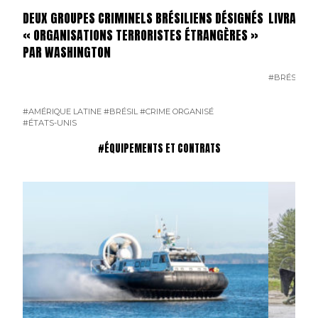
DEUX GROUPES CRIMINELS BRÉSILIENS DÉSIGNÉS
LIVRAISO
« ORGANISATIONS TERRORISTES ÉTRANGÈRES »
PAR WASHINGTON
#BRÉSIL
#É
#AMÉRIQUE LATINE
#BRÉSIL
#CRIME ORGANISÉ
#ÉTATS-UNIS
#ÉQUIPEMENTS ET CONTRATS