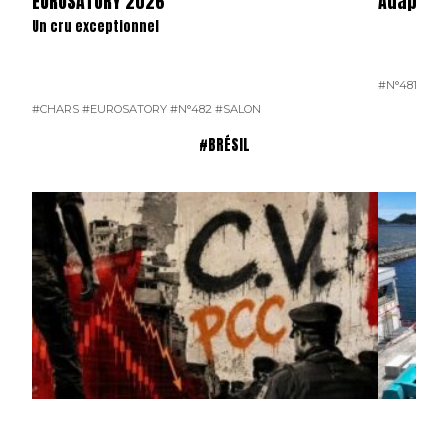
EUROSATORY 2026
Adaptate
Un cru exceptionnel
#N°481
#CHARS
#EUROSATORY
#N°482
#SALON
#BRÉSIL