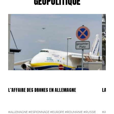
GÉOPOLITIQUE
L’AFFAIRE DES DRONES EN ALLEMAGNE
LA GU
#ALLEMAGNE
#ESPIONNAGE
#EUROPE
#ROUMANIE
#RUSSIE
#AMÉRI