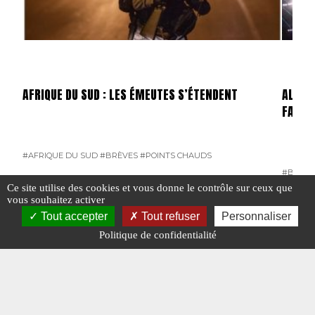
AFRIQUE DU SUD : LES ÉMEUTES S’ÉTENDENT
ALLEMA
FAILLI
#AFRIQUE DU SUD
#BRÈVES
#POINTS CHAUDS
#BRÈVE
Ce site utilise des cookies et vous donne le contrôle sur ceux que
vous souhaitez activer
Tout accepter
Tout refuser
Personnaliser
Politique de confidentialité
#INDE