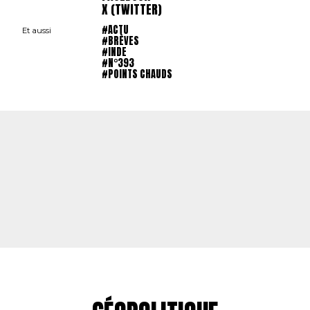
X (TWITTER)
#ACTU
Et aussi
#BRÈVES
#INDE
#N°393
#POINTS CHAUDS