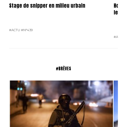
Stage de snipper en milieu urbain
Hondu
le ga
#ACTU
#N°439
#ACTU
#BRÈVES