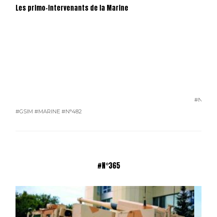
Les primo-intervenants de la Marine
#N°481
#GSIM
#MARINE
#N°482
#N°365