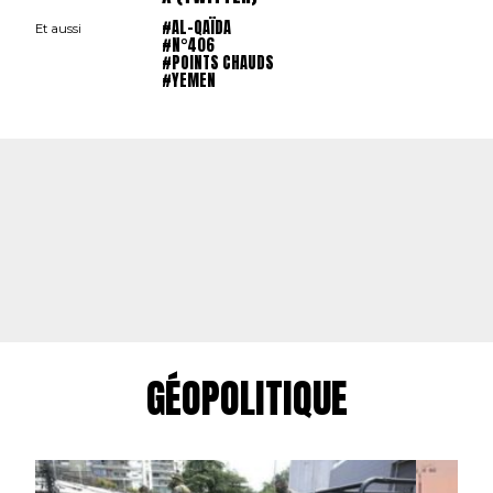
#AL-QAÏDA
Et aussi
#N°406
#POINTS CHAUDS
#YEMEN
GÉOPOLITIQUE