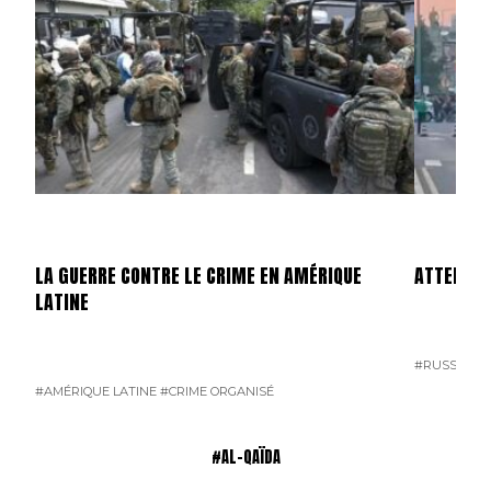
LA GUERRE CONTRE LE CRIME EN AMÉRIQUE
ATTENTAT
LATINE
#RUSSIE
#T
#AMÉRIQUE LATINE
#CRIME ORGANISÉ
#AL-QAÏDA