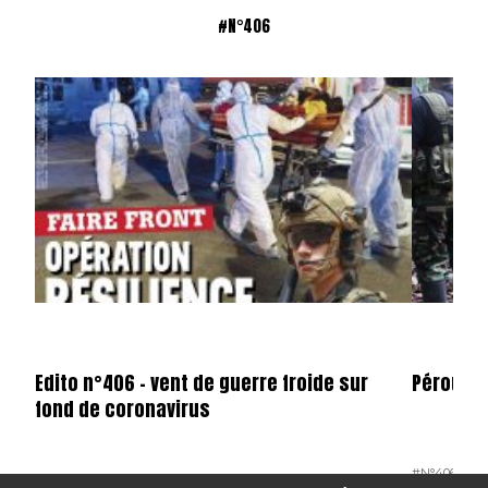
#N°406
Edito n°406 – vent de guerre froide sur
Pérou
fond de coronavirus
#N°406
#PÉ