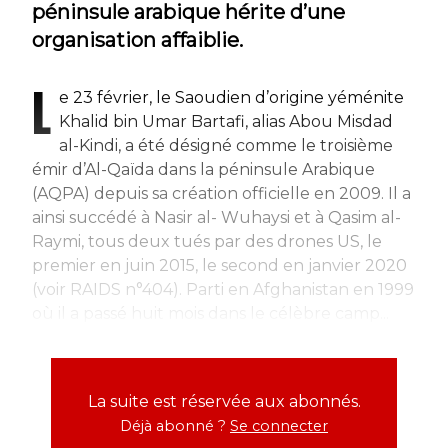
péninsule arabique hérite d’une
organisation affaiblie.
L
e 23 février, le Saoudien d’origine yéménite
Khalid bin Umar Bartafi, alias Abou Misdad
al-Kindi, a été désigné comme le troisième
émir d’Al-Qaïda dans la péninsule Arabique
(AQPA) depuis sa création officielle en 2009. Il a
ainsi succédé à Nasir al- Wuhaysi et à Qasim al-
Raymi, tous deux tués par des drones US, le
premier en juin 2015, le second en janvier 2020
(voir RAIDS n°404). Parti en Afghanistan en 1999
où il a passé huit mois dans le célèbre camp...
La suite est réservée aux abonnés.
Déjà abonné ?
Se connecter