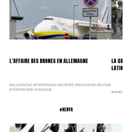
L’AFFAIRE DES DRONES EN ALLEMAGNE
LA GUERR
LATINE
#ALLEMAGNE
#ESPIONNAGE
#EUROPE
#ROUMANIE
#RUSSIE
#TERRORISME
#UKRAINE
#AMÉRIQUE 
#KENYA