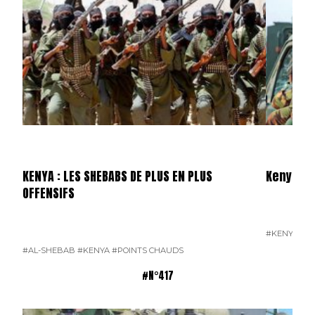
KENYA : LES SHEBABS DE PLUS EN PLUS
Kenya : 
OFFENSIFS
#KENYA
#N°
#AL-SHEBAB
#KENYA
#POINTS CHAUDS
#N°417