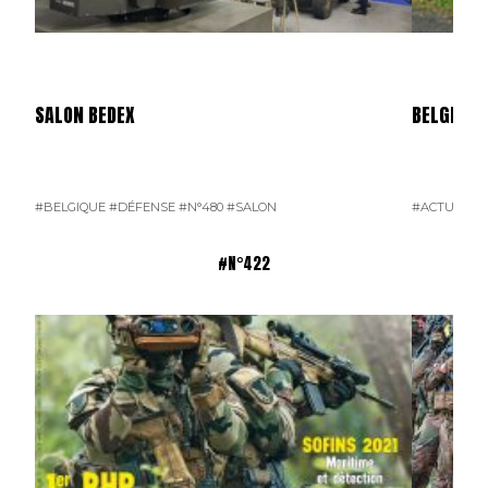
SALON BEDEX
BELGIQUE 
#BELGIQUE
#DÉFENSE
#N°480
#SALON
#ACTU POI
#N°422