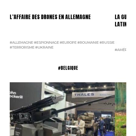
L’AFFAIRE DES DRONES EN ALLEMAGNE
LA GUERR
LATINE
#ALLEMAGNE
#ESPIONNAGE
#EUROPE
#ROUMANIE
#RUSSIE
#TERRORISME
#UKRAINE
#AMÉRIQUE 
#BELGIQUE