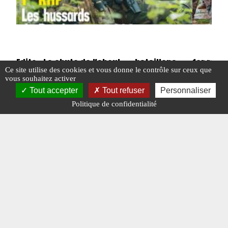
Edito : La chute de Kaboul – « bataillons
1er régi
Ce site utilise des cookies et vous donne le contrôle sur ceux que
fantômes » et négociations secrètes
les huss
vous souhaitez activer
Tout accepter
Tout refuser
Personnaliser
Politique de confidentialité
#EDITO
#N°422
#N°422
#POINTS CHAUDS