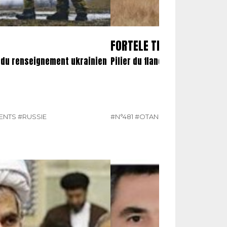
FORTELE TERESTRE ROMÂ
e du renseignement ukrainien
Pilier du flanc sud-oriental de 
ENTS
#RUSSIE
#N°481
#OTAN
#ROUMANIE