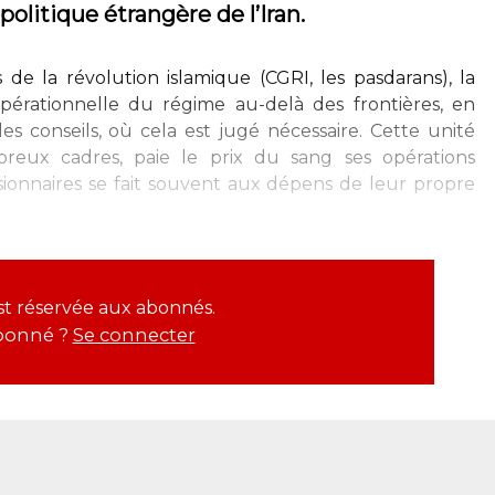
politique étrangère de l’Iran.
 de la révolution islamique (CGRI, les pasdarans), la
opérationnelle du régime au-delà des frontières, en
les conseils, où cela est jugé nécessaire. Cette unité
reux cadres, paie le prix du sang ses opérations
sionnaires se fait souvent aux dépens de leur propre
est réservée aux abonnés.
bonné ?
Se connecter