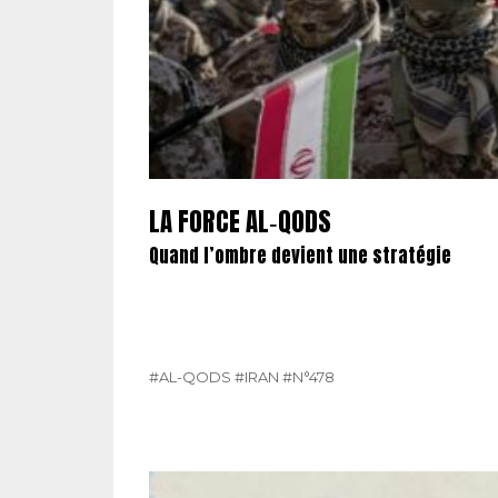
LA FORCE AL‑QODS
Quand l’ombre devient une stratégie
#AL-QODS
#IRAN
#N°478