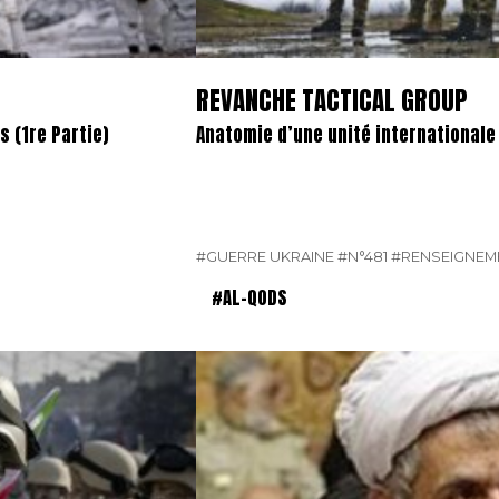
REVANCHE TACTICAL GROUP
 (1re Partie)
Anatomie d’une unité international
#GUERRE UKRAINE
#N°481
#RENSEIGNEM
#AL-QODS