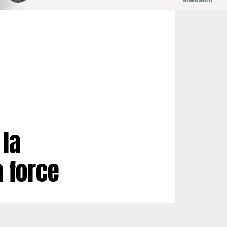
 la
a force