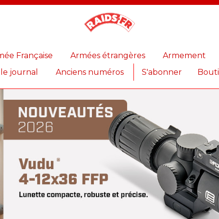
Magazine
Raids
mée Française
Armées étrangères
Armement
 le journal
Anciens numéros
S'abonner
Bout