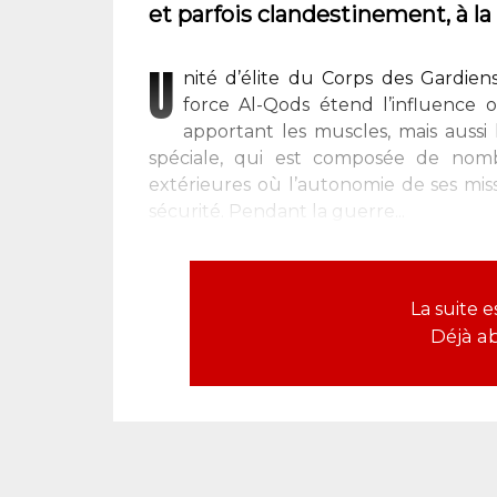
et parfois clandestinement, à la 
U
nité d’élite du Corps des Gardiens
force Al-Qods étend l’influence 
apportant les muscles, mais aussi 
spéciale, qui est composée de nomb
extérieures où l’autonomie de ses mis
sécurité. Pendant la guerre...
La suite 
Déjà a