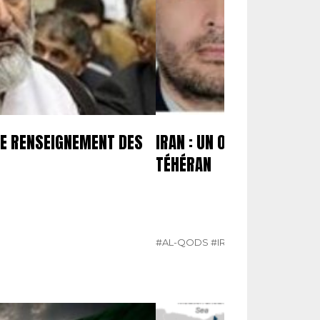
 DE RENSEIGNEMENT DES
IRAN : UN OFFICIER DE LA
TÉHÉRAN
#AL-QODS
#IRAN
#MOSSAD