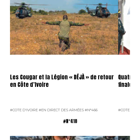
Les Cougar et la Légion « DÉJÀ » de retour
Quatre-v
en Côte d’Ivoire
finaleme
#COTE D'IVOIRE
#EN DIRECT DES ARMÉES
#N°466
#COTE D'IVO
#N°418