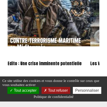
Edito : Une crise imminente potentielle
Les VBCI
Ce site utilise des cookies et vous donne le contrôle sur ceux que
#EDITO
#N°418
#EN DIRECT
vous souhaitez activer
Tout accepter
Tout refuser
Personnaliser
#POINTS CHAUDS
Politique de confidentialité