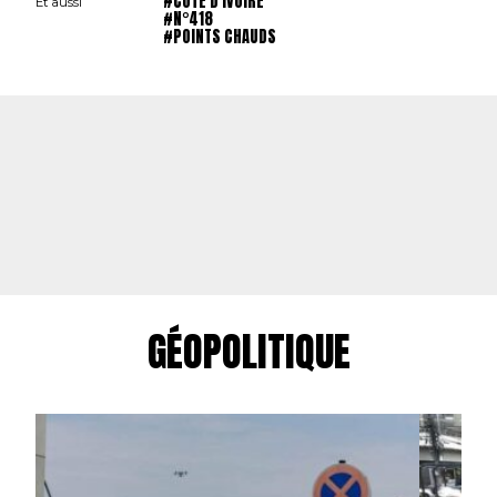
#COTE D'IVOIRE
Et aussi
#N°418
#POINTS CHAUDS
GÉOPOLITIQUE