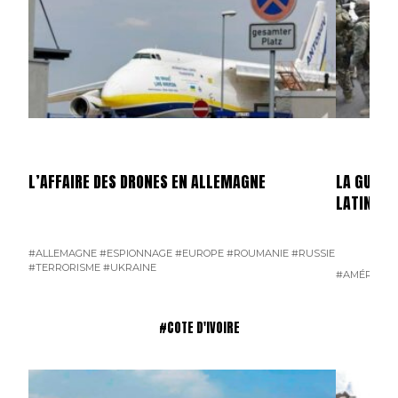
L’AFFAIRE DES DRONES EN ALLEMAGNE
LA GUERR
LATINE
#ALLEMAGNE
#ESPIONNAGE
#EUROPE
#ROUMANIE
#RUSSIE
#TERRORISME
#UKRAINE
#AMÉRIQUE 
#COTE D'IVOIRE