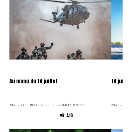
Au menu du 14 juillet
14 juille
#14 JUILLET
#EN DIRECT DES ARMÉES
#N°432
#14 JUILLET
#N°410