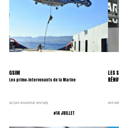
GSIM
LES SKYL
RÉNOVÉS
Les primo-intervenants de la Marine
#GSIM
#MARINE
#N°482
#N°481
#OP
#14 JUILLET