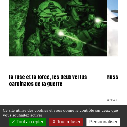
la ruse et la force, les deux vertus
Russie
cardinales de la guerre
#N°410
#PO
#N°410
#TACTIQUE
Ce site utilise des cookies et vous donne le contrôle sur ceux que
vous souhaitez activer
#OPEX
Tout accepter
Tout refuser
Personnaliser