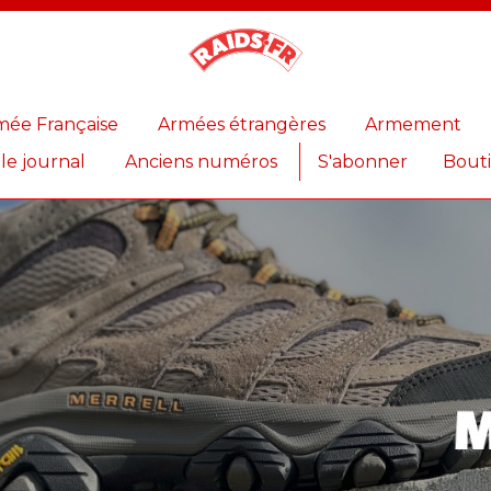
Magazine
Raids
mée Française
Armées étrangères
Armement
 le journal
Anciens numéros
S'abonner
Bout