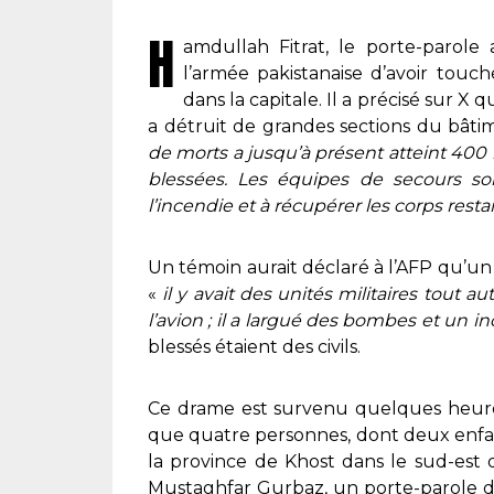
H
amdullah Fitrat, le porte-parol
l’armée pakistanaise d’avoir tou
dans la capitale. Il a précisé sur X q
a détruit de grandes sections du bâtimen
de morts a jusqu’à présent atteint 400
blessées. Les équipes de secours sont
l’incendie et à récupérer les corps rest
Un témoin aurait déclaré à l’AFP qu’un a
«
il y avait des unités militaires tout a
l’avion ; il a largué des bombes et un i
blessés étaient des civils.
Ce drame est survenu quelques heure
que quatre personnes, dont deux enfant
la province de Khost dans le sud-est 
Mustaghfar Gurbaz, un porte-parole d