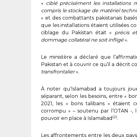
«
ciblé précisément les installations mi
compris le stockage de matériel techn
» et des combattants pakistanais basé
que les installations étaient utilisées co
ciblage du Pakistan était «
précis e
dommage collatéral ne soit infligé
».
Le ministère a déclaré que l’affirmat
Pakistan et à couvrir ce qu’il a décrit
transfrontalier
».
À noter qu’Islamabad a toujours jou
séparant, selon les besoins, entre « b
2021, les « bons talibans » étaient
corrompu » – soutenu par l’OTAN -, le
(2)
pouvoir en place à Islamabad
.
Les affrontements entre les deux pays 