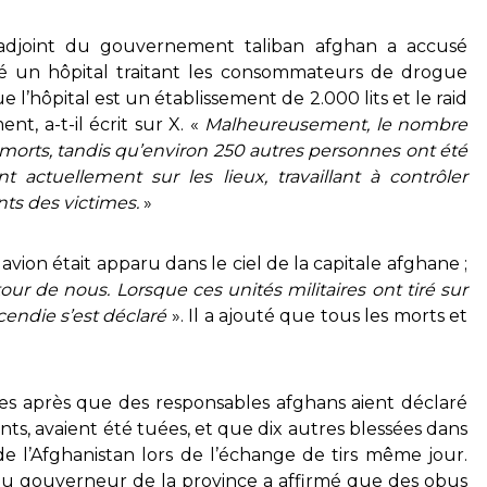
e adjoint du gouvernement taliban afghan a accusé
ché un hôpital traitant les consommateurs de drogue
ue l’hôpital est un établissement de 2.000 lits et le raid
t, a-t-il écrit sur X. «
Malheureusement, le nombre
 morts, tandis qu’environ 250 autres personnes ont été
 actuellement sur les lieux, travaillant à contrôler
ants des victimes.
»
vion était apparu dans le ciel de la capitale afghane ;
utour de nous. Lorsque ces unités militaires ont tiré sur
ncendie s’est déclaré
». Il a ajouté que tous les morts et
s après que des responsables afghans aient déclaré
s, avaient été tuées, et que dix autres blessées dans
de l’Afghanistan lors de l’échange de tirs même jour.
u gouverneur de la province a affirmé que des obus