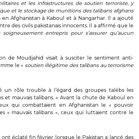
litaires et les infrastructures de soutien terroriste, y
ique et le stockage de munitions des talibans afghans
s en Afghanistan à Kaboul et à Nangarhar. Il a ajouté
ntre des civils pakistanais innocents. Il a affirmé que le
t soigneusement entrepris pour s’assurer qu’aucun
ion de Moudjahid visait à susciter le sentiment anti-
 comme le «
soutien illégitime des talibans au terrorisme
é un rôle trouble à l’égard des groupes talébs les
ons et mauvais talibans. » Avant la chute de Kaboul en
 ceux qui combattaient en Afghanistan le « pouvoir
s « mauvais talibans », ceux qui luttaient contre le
ont éclaté fin février lorsque le Pakistan a lancé des